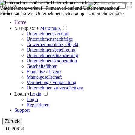
Datenschutz
Kontakt
Home
Der große Marktplatz für Unternehmen
Marktplatz +
Marktplatz
Unternehmensverkauf
Unternehmensnachfolge
Gewerbeimmobilie, Objekt
Unternehmensbeteiligung
Unternehmensfinanzierung
Unternehmenskooperation
Geschäftsführer
Franchise / Lizenz
Mantelgesellschaft
Vermietung / Verpachtung
Unternehmen zu verschenken
Login +
Login
Login
Registrieren
Support
Zurück
ID: 20614