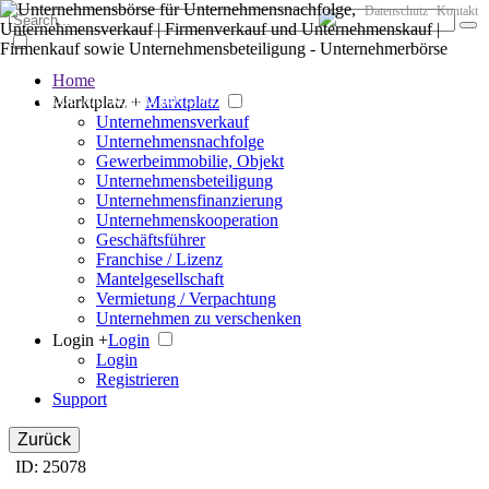
Datenschutz
Kontakt
Home
Der große Marktplatz für Unternehmen
Marktplatz +
Marktplatz
Unternehmensverkauf
Unternehmensnachfolge
Gewerbeimmobilie, Objekt
Unternehmensbeteiligung
Unternehmensfinanzierung
Unternehmenskooperation
Geschäftsführer
Franchise / Lizenz
Mantelgesellschaft
Vermietung / Verpachtung
Unternehmen zu verschenken
Login +
Login
Login
Registrieren
Support
Zurück
ID: 25078