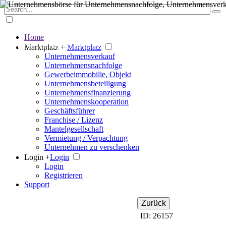
Home
Der große Marktplatz für Unternehmen
Marktplatz +
Marktplatz
Unternehmensverkauf
Unternehmensnachfolge
Gewerbeimmobilie, Objekt
Unternehmensbeteiligung
Unternehmensfinanzierung
Unternehmenskooperation
Geschäftsführer
Franchise / Lizenz
Mantelgesellschaft
Vermietung / Verpachtung
Unternehmen zu verschenken
Login +
Login
Login
Registrieren
Support
Zurück
ID: 26157