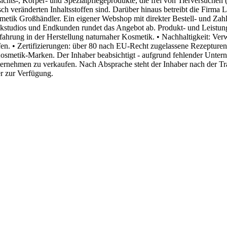
ichts-, Körper- und Spezialpflegeprodukte, die frei von Tierversuchen 
h veränderten Inhaltsstoffen sind. Darüber hinaus betreibt die Firma 
tik Großhändler. Ein eigener Webshop mit direkter Bestell- und Zahl
studios und Endkunden rundet das Angebot ab. Produkt- und Leistungsp
rfahrung in der Herstellung naturnaher Kosmetik. • Nachhaltigkeit: V
fen. • Zertifizierungen: über 80 nach EU-Recht zugelassene Rezepturen
e Kosmetik-Marken. Der Inhaber beabsichtigt - aufgrund fehlender Unt
ernehmen zu verkaufen. Nach Absprache steht der Inhaber nach der Tra
r zur Verfügung.