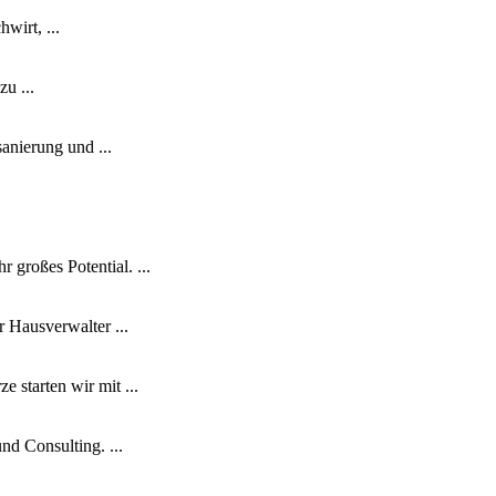
wirt, ...
zu ...
anierung und ...
 großes Potential. ...
r Hausverwalter ...
 starten wir mit ...
nd Consulting. ...