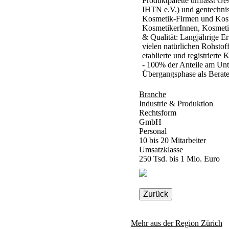
Produktpalette umfasst Ges
IHTN e.V.) und gentechnisc
Kosmetik-Firmen und Kosme
KosmetikerInnen, Kosmetik
& Qualität: Langjährige E
vielen natürlichen Rohstof
etablierte und registriert
- 100% der Anteile am Unt
Übergangsphase als Berate
Branche
Industrie & Produktion
Rechtsform
GmbH
Personal
10 bis 20 Mitarbeiter
Umsatzklasse
250 Tsd. bis 1 Mio. Euro
Zurück
Mehr aus der Region
Zürich