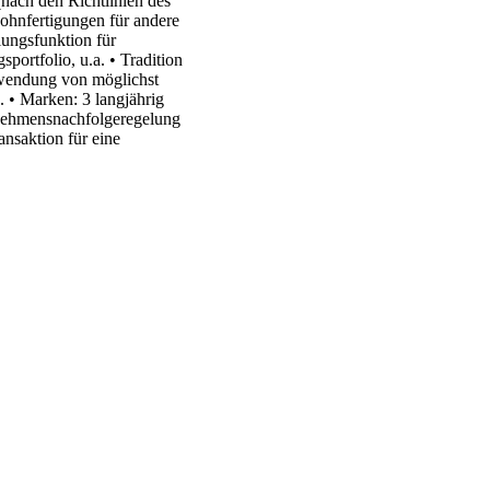
(nach den Richtlinien des
Lohnfertigungen für andere
ungsfunktion für
ortfolio, u.a. • Tradition
erwendung von möglichst
. • Marken: 3 langjährig
ernehmensnachfolgeregelung
nsaktion für eine