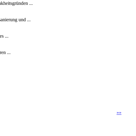
nkheitsgründen ...
anierung und ...
s ...
en ...
»
»