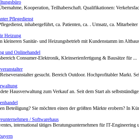
ltungsbüro
ernahme, Kooperation, Teilhaberschaft. Qualifikationen: Verkehrsfach
ter Pflegedienst
egedienst, inhabergeführt, ca. Patienten, ca. . Umsatz, ca. Mitarbeiter 
är Heizung
n kleineren Sanitär- und Heizungsbetrieb mit Kundenstamm im Altbaus
ng und Onlinehandel
sbereich Consumer-Elektronik, Kleinserienfertigung & Bausätze für ...
eranstalter
Reiseveranstalter gesucht. Bereich Outdoor. Hochprofitabler Markt. Sehr
rwaltung
ndete Hausverwaltung zum Verkauf an. Seit dem Start als selbstständige
renhandel
en Beteiligung? Sie möchten einen der größten Märkte erobern? In Kürze
eunternehmen / Softwarehaus
ventes, international tätiges Beratungsunternehmen für IT-Engineering u
bayern