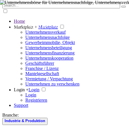
Home
Der große Marktplatz für Unternehmen
Marktplatz +
Marktplatz
Unternehmensverkauf
Unternehmensnachfolge
Gewerbeimmobilie, Objekt
Unternehmensbeteiligung
Unternehmensfinanzierung
Unternehmenskooperation
Geschäftsführer
Franchise / Lizenz
Mantelgesellschaft
Vermietung / Verpachtung
Unternehmen zu verschenken
Login +
Login
Login
Registrieren
Support
Branche:
Industrie & Produktion