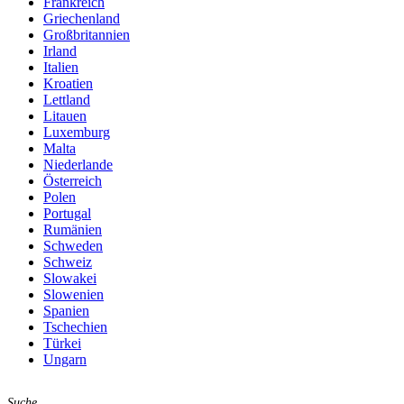
Frankreich
Griechenland
Großbritannien
Irland
Italien
Kroatien
Lettland
Litauen
Luxemburg
Malta
Niederlande
Österreich
Polen
Portugal
Rumänien
Schweden
Schweiz
Slowakei
Slowenien
Spanien
Tschechien
Türkei
Ungarn
Suche