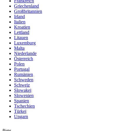
Frankreich
Griechenland
Großbritannien
Irland
Italien
Kroatien
Lettland
Litauen
Luxemburg
Malta
Niederlande
Österreich
Polen
Portugal
Rumänien
Schweden
Schweiz
Slowakei
Slowenien
Spanien
Tschechien
Türkei
Ungarn
Biete