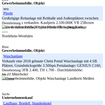
Gewerbeimmobilie, Objekt
neu
Pferde
Großzügige Reitanlage mit Reithalle und Außenplätzen zwischen
Köln/Bonn zu verkaufen. Kaufpreis 2.100.000€ VB 25Boxen
Dienstleistung
Rhein-Sieg-Kreis
innen & außen Reithalle mit moderner Beregnungsanlage
-----
Nordrhein-Westfalen
Biete
Gewerbeimmobilie, Objekt
Waschanlage
Verkaufe eine 2018 gebaute Christ Portal Waschanlage mit 4 SB
Plätzen. Grundstücksgröße 3.500qm Portalanlage: GENIUS C160,
DFH 2.800, DFB 2.400, TH 1.700 - Durchfahrtshöhe:
Dienstleistung
bis 10 Mitarbeiter
-----
Landkreis Meißen
Sachsen
Suche
Unternehmenskauf
Laufhaus, Bordell, Stundenhotel