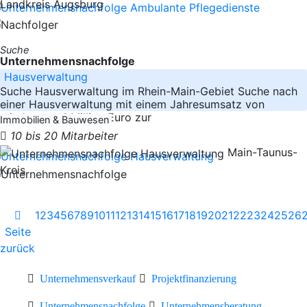
Landkreis Augsburg
Suche
Unternehmensnachfolge
Hausverwaltung
Suche Hausverwaltung im Rhein-Main-Gebiet Suche nach
einer Hausverwaltung mit einem Jahresumsatz von
mindestens 1 Million Euro zur
Immobilien & Bauwesen
10 bis 20 Mitarbeiter
Main-Taunus-
Kreis
1
2
3
4
5
6
7
8
9
10
11
12
13
14
15
16
17
18
19
20
21
22
23
24
25
26
Seite
zurück
Unternehmensverkauf
Projektfinanzierung
Unternehmensnachfolge
Unternehmensberatung