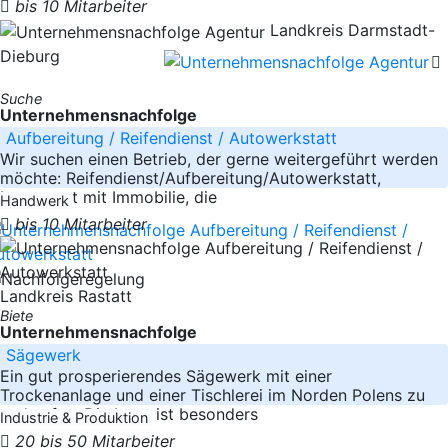
bis 10 Mitarbeiter
Landkreis Darmstadt-
Dieburg
Suche
Unternehmensnachfolge
Aufbereitung / Reifendienst / Autowerkstatt
Wir suchen einen Betrieb, der gerne weitergeführt werden
möchte: Reifendienst/Aufbereitung/Autowerkstatt,
bevorzugt mit Immobilie, die
Handwerk
bis 10 Mitarbeiter
Landkreis Rastatt
Biete
Unternehmensnachfolge
Sägewerk
Ein gut prosperierendes Sägewerk mit einer
Trockenanlage und einer Tischlerei im Norden Polens zu
verkaufen. Die Lage ist besonders
Industrie & Produktion
20 bis 50 Mitarbeiter