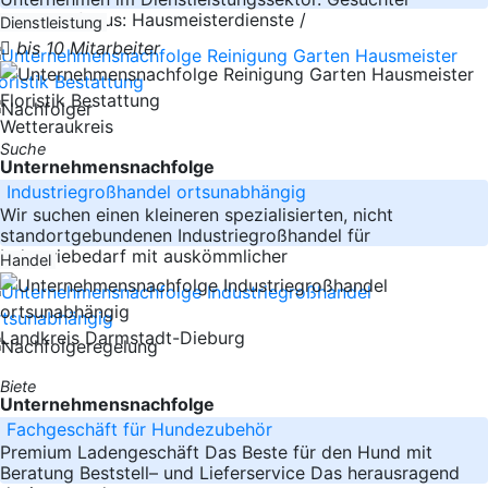
Branchenfokus: Hausmeisterdienste /
Dienstleistung
bis 10 Mitarbeiter
Wetteraukreis
Suche
Unternehmensnachfolge
Industriegroßhandel ortsunabhängig
Wir suchen einen kleineren spezialisierten, nicht
standortgebundenen Industriegroßhandel für
Industriebedarf mit auskömmlicher
Handel
Landkreis Darmstadt-Dieburg
Biete
Unternehmensnachfolge
Fachgeschäft für Hundezubehör
Premium Ladengeschäft Das Beste für den Hund mit
Beratung Beststell– und Lieferservice Das herausragend