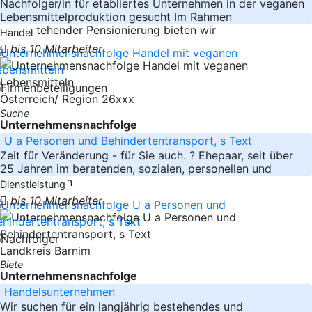
Nachfolger/in für etabliertes Unternehmen in der veganen
Lebensmittelproduktion gesucht Im Rahmen
bevorstehender Pensionierung bieten wir
Handel
bis 10 Mitarbeiter
Österreich/ Region 26xxx
Suche
Unternehmensnachfolge
U a Personen und Behindertentransport, s Text
Zeit für Veränderung - für Sie auch. ? Ehepaar, seit über
25 Jahren im beratenden, sozialen, personellen und
vertrieblichen
Dienstleistung
bis 10 Mitarbeiter
Landkreis Barnim
Biete
Unternehmensnachfolge
Handelsunternehmen
Wir suchen für ein langjährig bestehendes und