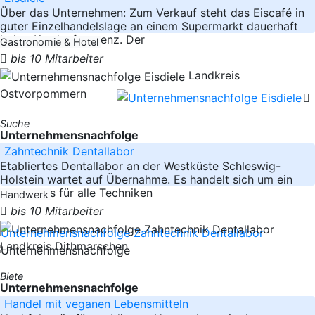
Über das Unternehmen: Zum Verkauf steht das Eiscafé in
guter Einzelhandelslage an einem Supermarkt dauerhaft
hoher Kundenfrequenz. Der
Gastronomie & Hotel
bis 10 Mitarbeiter
Landkreis
Ostvorpommern
Suche
Unternehmensnachfolge
Zahntechnik Dentallabor
Etabliertes Dentallabor an der Westküste Schleswig-
Holstein wartet auf Übernahme. Es handelt sich um ein
Labor, das für alle Techniken
Handwerk
bis 10 Mitarbeiter
Landkreis Dithmarschen
Biete
Unternehmensnachfolge
Handel mit veganen Lebensmitteln