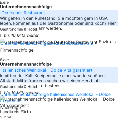
Biete
Unternehmensnachfolge
Deutsches Restaurant
Wir gehen in den Ruhestand. Sie möchten gern in USA
leben, kommen aus der Gastronomie oder sind Koch? Hier
könnte ihr Traum wahr werden.
Gastronomie & Hotel
bis 10 Mitarbeiter
Enzkreis
Biete
Unternehmensnachfolge
Italienisches Weinlokal - Dolce Vita garantiert
Inmitten der Kult-Kneipenmeile einer wunderschönen
Altstadt Mittelfrankens suchen wir einen Herzblut-
Nachfolger für unsere bestens
Gastronomie & Hotel
bis 10 Mitarbeiter
Landkreis Fürth
Suche