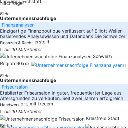
Landkreis Eichstätt
Biete
Unternehmensnachfolge
Finanzanalysen
Einzigartige Finanzboutique veräussert auf Elliott Wellen
basierendes Analysewissen und Datenbank Die Schweizer
Finanzboutique erstellt
Finanzen & Recht
bis 10 Mitarbeiter
Schweiz/
Region 90xxx
Biete
Unternehmensnachfolge
Friseursalon
Etablierter Friseursalon in guter, frequentierter Lage aus
Altersgründen zu verkaufen. Seit zwei Jahren erfolgreich
am Standort, mit treuem
Handwerk
bis 10 Mitarbeiter
Kreisfreie Stadt
Berlin