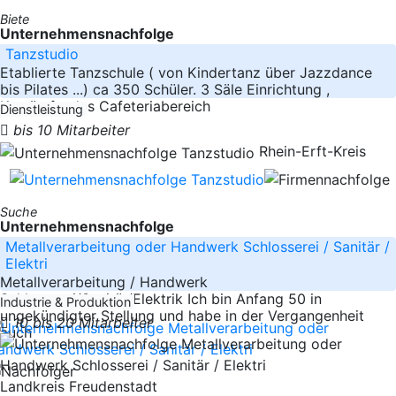
Biete
Unternehmensnachfolge
Tanzstudio
Etablierte Tanzschule ( von Kindertanz über Jazzdance
bis Pilates ...) ca 350 Schüler. 3 Säle Einrichtung ,
Kostümfundus Cafeteriabereich
Dienstleistung
bis 10 Mitarbeiter
Rhein-Erft-Kreis
Suche
Unternehmensnachfolge
Metallverarbeitung oder Handwerk Schlosserei / Sanitär /
Elektri
Metallverarbeitung / Handwerk
Schlosserei/Sanitär/Elektrik Ich bin Anfang 50 in
Industrie & Produktion
ungekündigter Stellung und habe in der Vergangenheit
10 bis 20 Mitarbeiter
auch
Landkreis Freudenstadt