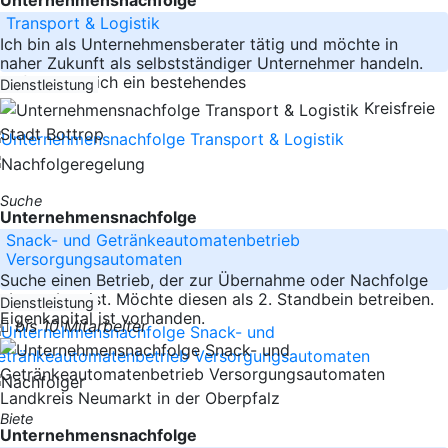
Transport & Logistik
Ich bin als Unternehmensberater tätig und möchte in
naher Zukunft als selbstständiger Unternehmer handeln.
Dafür suche ich ein bestehendes
Dienstleistung
Kreisfreie
Stadt Bottrop
Suche
Unternehmensnachfolge
Snack- und Getränkeautomatenbetrieb
Versorgungsautomaten
Suche einen Betrieb, der zur Übernahme oder Nachfolge
abzugeben ist. Möchte diesen als 2. Standbein betreiben.
Dienstleistung
Eigenkapital ist vorhanden.
bis 10 Mitarbeiter
Landkreis Neumarkt in der Oberpfalz
Biete
Unternehmensnachfolge