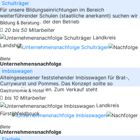
Schulträger
Für unsere Bildungseinrichtungen im Bereich
weiterführender Schulen (staatliche anerkannt) suchen wir
einen Nachfolger, der den Betrieb
Bildung & Beratung
20 bis 50 Mitarbeiter
Landkreis
Landshut
Biete
Unternehmensnachfolge
Imbisswagen
Alteingesessener feststehender Imbisswagen für Brat-,
Currywurst und Pommes. Das Konzept sollte so
weitergeführt werden. Zum Verkauf steht
Gastronomie & Hotel
bis 10 Mitarbeiter
Landkreis
Fürstenfeldbruck
Biete
Unternehmensnachfolge
Eisdiele