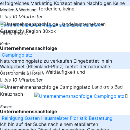
erfolgreiches Marketing Konzept einen Nachfolger. Keine
Kundenakquise erforderlich, keine
Medien & Werbung
bis 10 Mitarbeiter
Österreich/ Region 80xxx
Biete
Unternehmensnachfolge
Campingplatz
Naturcampingplatz zu verkaufen Eingebettet in ein
Waldgebiet (Rheinland-Pfalz) bietet der naturnahe
Campingplatz Ruhe, Weitläufigkeit und
Gastronomie & Hotel
bis 10 Mitarbeiter
Landkreis Bad
Kreuznach
Suche
Unternehmensnachfolge
Reinigung Garten Hausmeister Floristik Bestattung
Ich bin auf der Suche nach einem etablierten
Unternehmen im Dienstleistungssektor. Gesuchter