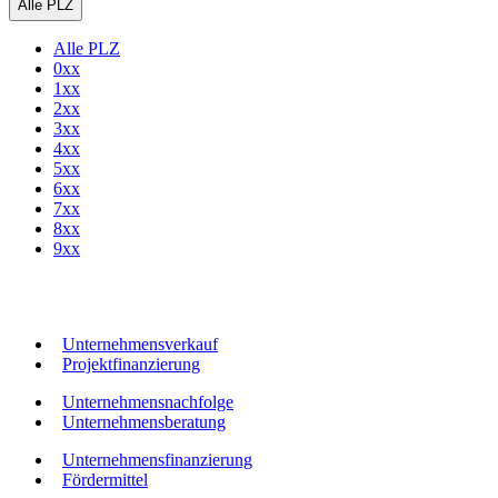
Alle PLZ
Alle PLZ
0xx
1xx
2xx
3xx
4xx
5xx
6xx
7xx
8xx
9xx
Unternehmensverkauf
Projektfinanzierung
Unternehmensnachfolge
Unternehmensberatung
Unternehmensfinanzierung
Fördermittel