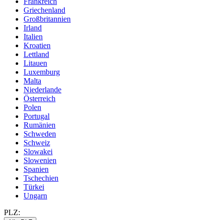
Frankreich
Griechenland
Großbritannien
Irland
Italien
Kroatien
Lettland
Litauen
Luxemburg
Malta
Niederlande
Österreich
Polen
Portugal
Rumänien
Schweden
Schweiz
Slowakei
Slowenien
Spanien
Tschechien
Türkei
Ungarn
PLZ: