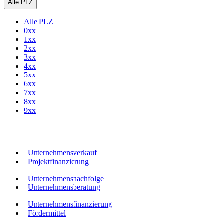
Alle PLZ
Alle PLZ
0xx
1xx
2xx
3xx
4xx
5xx
6xx
7xx
8xx
9xx
Unternehmensverkauf
Projektfinanzierung
Unternehmensnachfolge
Unternehmensberatung
Unternehmensfinanzierung
Fördermittel