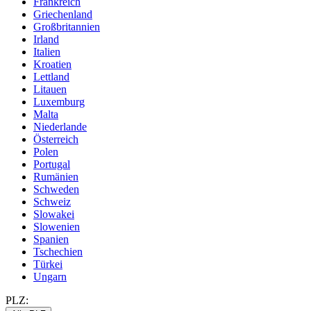
Frankreich
Griechenland
Großbritannien
Irland
Italien
Kroatien
Lettland
Litauen
Luxemburg
Malta
Niederlande
Österreich
Polen
Portugal
Rumänien
Schweden
Schweiz
Slowakei
Slowenien
Spanien
Tschechien
Türkei
Ungarn
PLZ: