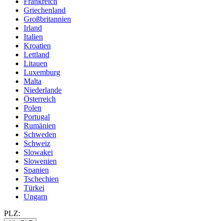
Frankreich
Griechenland
Großbritannien
Irland
Italien
Kroatien
Lettland
Litauen
Luxemburg
Malta
Niederlande
Österreich
Polen
Portugal
Rumänien
Schweden
Schweiz
Slowakei
Slowenien
Spanien
Tschechien
Türkei
Ungarn
PLZ: